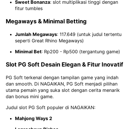
Sweet Bonanza
: slot multiplikasi tinggi dengan
fitur tumbles
Megaways & Minimal Betting
Jumlah Megaways
: 117.649 (untuk judul tertentu
seperti Great Rhino Megaways)
Minimal Bet
: Rp200 - Rp500 (tergantung game)
Slot PG Soft Desain Elegan & Fitur Inovatif
PG Soft terkenal dengan tampilan game yang indah
dan smooth. Di NAGAIKAN, PG Soft menjadi pilihan
utama pemain yang suka slot dengan cerita menarik
dan bonus mini game.
Judul slot PG Soft populer di NAGAIKAN:
Mahjong Ways 2